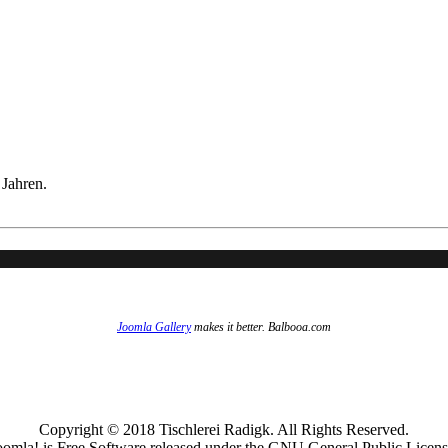
Jahren.
Joomla Gallery
makes it better. Balbooa.com
Copyright © 2018 Tischlerei Radigk. All Rights Reserved.
oomla! is Free Software released under the GNU General Public Licens